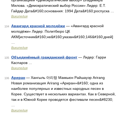
организацией «Демократический выбор» Владимира
Милова. «Демократический выбор России» Лидер: Е.Т.
Гайдар Дата&#160;основания: 1994 Дата&#160;роспуска …
Википедия
Авангард красной молодёжи
— «Авангард красной
104
молодёжи» Лидер: Политбюро ЦК
АКМ[источник&#160;не&#160;указан&#160;146&#160;дней]
…
Википедия
Объединённый гражданский фронт
— Лидер: Гарри
105
Каспаров …
Википедия
Ариран
— Хангыль 아리랑 Маккьюн Райшауэр Arirang
106
Новая романизация Arirang «Ариран»&#160; одна из
наиболее популярных и известных народных песен в
Корее. Существует в нескольких вариантах. Как в Северной,
так и в Южной Корее проводятся фестивали песен&#8230;
…
Википедия