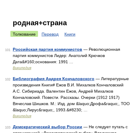
родная+страна
Толкование
Перевод
Книги
Российская партия коммунистов
— Революционная
101
партия коммунистов Лидер: Анатолий Крючков
Дата&#160;основания: 1991 …
Википедия
Библиография Андрея Кончаловского
— Литературные
102
произведения Книги# Ежов В.И. Михалков Кончаловский
А.С. Сибириада. Валентин Ежов, Андрей Михалков
Кончаловский. Повести. Рассказы. Очерки (1912 1917)
Вячеслав Шишков. М.: Изд. дом &laquo;Дрофа&raquo;, ТОО
&laquo;Лирус&raquo;, 1993.&#8230; …
Википедия
Демократический выбор России
— Не следует путать с
103